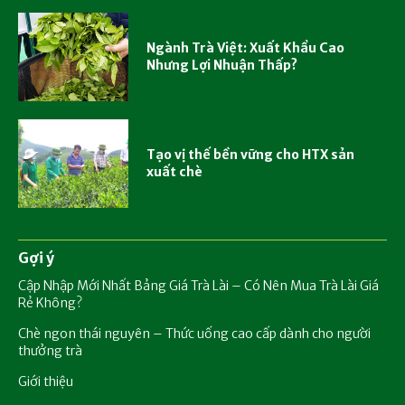
Ngành Trà Việt: Xuất Khẩu Cao
Nhưng Lợi Nhuận Thấp?
Tạo vị thế bền vững cho HTX sản
xuất chè
Gợi ý
Cập Nhập Mới Nhất Bảng Giá Trà Lài – Có Nên Mua Trà Lài Giá
Rẻ Không?
Chè ngon thái nguyên – Thức uống cao cấp dành cho người
thưởng trà
Giới thiệu