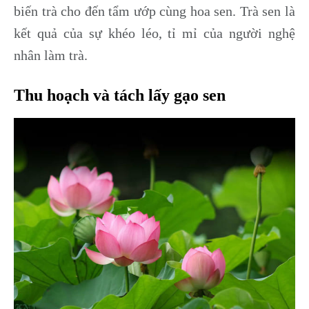
biến trà cho đến tẩm ướp cùng hoa sen. Trà sen là
kết quả của sự khéo léo, tỉ mỉ của người nghệ
nhân làm trà.
Thu hoạch và tách lấy gạo sen