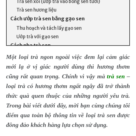
Trà sen xổi (ướp trà vào bông sen tươi)
Trà sen hương liệu
Cách ướp trà sen bằng gạo sen
Thu hoạch và tách lấy gạo sen
Ướp trà với gạo sen
Cách pha trà sen
Cách pha trà ướp hoa sen truyền thống
Một loại trà ngon ngoài việc đem lại cảm giác
Cách pha trà sen với các thực phẩm khác tốt cho
mới lạ ở vị giác người dùng thì hương thơm
sức khỏe
cũng rất quan trọng. Chính vì vậy mà
trà sen
–
Cách bảo quản trà ướp hoa sen
loại trà có hương thơm ngất ngây đã trở thành
thức quà quen thuộc của những người yêu trà.
Trong bài viết dưới đây, mời bạn cùng chúng tôi
điểm qua toàn bộ thông tin về loại trà sen được
đông đảo khách hàng lựa chọn sử dụng.