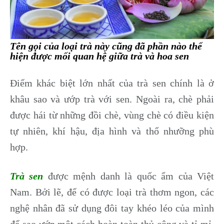
Tên gọi của loại trà này cũng đã phần nào thể
hiện được mối quan hệ giữa trà và hoa sen
Điểm khác biệt lớn nhất của trà sen chính là ở
khâu sao và ướp trà với sen. Ngoài ra, chè phải
được hái từ những đồi chè, vùng chè có điều kiện
tự nhiên, khí hậu, địa hình và thổ nhưỡng phù
hợp.
Trà sen
được mệnh danh là quốc ẩm của Việt
Nam. Bởi lẽ, để có được loại trà thơm ngon, các
nghệ nhân đã sử dụng đôi tay khéo léo của mình
để sao ướp một cách hoàn toàn thủ công và tỉ mỉ.