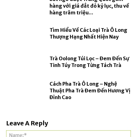
hàng với giá đắt đỏ kỷ lục, thu về
hàng trăm triệu...
Tìm Hiểu Về Các Loại Trà Ô Long
Thượng Hạng Nhất Hiện Nay
Trà Oolong Túi Lọc – Đem Đến Sự
Tinh Túy Trong Từng Tách Trà
Cách Pha Trà Ô Long – Nghệ
Thuật Pha Trà Đem Đến Hương Vị
Đỉnh Cao
Leave A Reply
Na