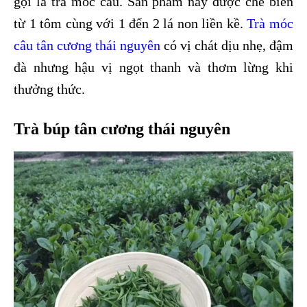
gọi là
trà móc câu
. Sản phẩm này được chế biến
từ 1 tôm cùng với 1 đến 2 lá non liền kề.
Trà móc
câu tân cương thái nguyên
có vị chát dịu nhẹ, đậm
đà nhưng hậu vị ngọt thanh và thơm lừng khi
thưởng thức.
Trà búp tân cương thái nguyên