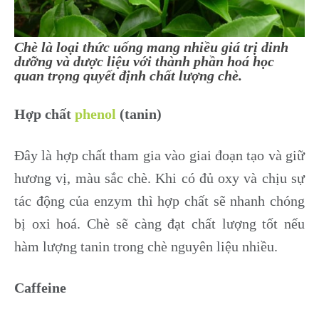
Tác dụng tốt cho não
Tác dụng giúp xương chắc khỏe
Chè là loại thức uống mang nhiều giá trị dinh
Tác dụng tốt cho gan, thải độc gan
dưỡng và dược liệu với thành phần hoá học
quan trọng quyết định chất lượng chè.
Công dụng làm đẹp da
Công dụng giảm nguy cơ hen suyễn
Hợp chất
phenol
(tanin)
Công dụng chữa bệnh lỵ
Công dụng cầm tiêu chảy
Đây là hợp chất tham gia vào giai đoạn tạo và giữ
Công dụng ngăn ngừa cảm cúm
hương vị, màu sắc chè. Khi có đủ oxy và chịu sự
tác động của enzym thì hợp chất sẽ nhanh chóng
bị oxi hoá. Chè sẽ càng đạt chất lượng tốt nếu
hàm lượng tanin trong chè nguyên liệu nhiều.
Caffeine