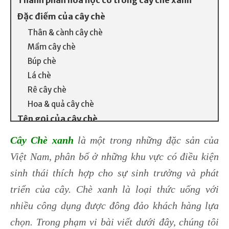
Thành phần hóa học có trong cây chè xanh
Đặc điểm của cây chè
Thân & cành cây chè
Mầm cây chè
Búp chè
Lá chè
Rễ cây chè
Hoa & quả cây chè
Tên gọi của cây chè
Nguồn gốc cây chè xanh
Cây Chè xanh
là một trong những đặc sản của
Lịch sử phát triển của cây chè Việt Nam
Việt Nam, phân bố ở những khu vực có điều kiện
Cây chè phân bố nhiều ở đâu trên Thế Giới
sinh thái thích hợp cho sự sinh trưởng và phát
Phân loại cây chè
triển của cây. Chè xanh là loại thức uống với
Cây chè Trung Quốc lá nhỏ
nhiều công dụng được đông đảo khách hàng lựa
Cây chè Trung Quốc lá to
chọn. Trong phạm vi bài viết dưới đây, chúng tôi
Cây chè Shan tuyết cổ thụ